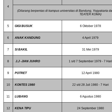
4
(Dilarang berpentas di kampus universitas di Bandung, Yogyakarta 
TEATER KOMA)
5
GIGI BUSUK
6 Oktober 1978
6
ANAK KANDUNG
4 April 1979
7
SI BAKIL
31 Mei 1979
8
J.J -JIAN JUHRO
1 s/d 7 September 1979 - 7 Har
9
POTRET
12 April 1980
10
KONTES 1980
22 s/d 28 Juli 1980 - 7 Hari
11
LUBANG
6 Agustus 1980
12
KENA TIPU
24 September 1980