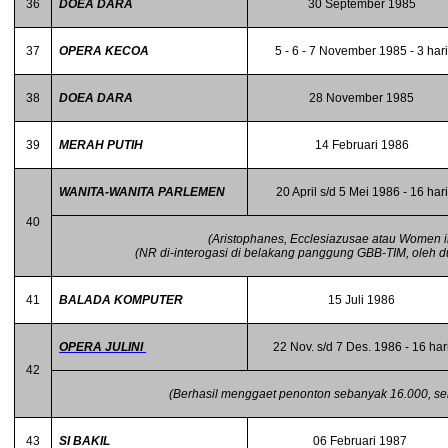
36
DOEA DARA
30 September 1985
37
OPERA KECOA
5 - 6 - 7 November 1985 - 3 har
38
DOEA DARA
28 November 1985
39
MERAH PUTIH
14 Februari 1986
WANITA-WANITA PARLEMEN
20 April s/d 5 Mei 1986 - 16 hari
40
(Aristophanes, Ecclesiazusae atau Women i
(NR di-interogasi di belakang panggung GBB-TIM, oleh d
41
BALADA KOMPUTER
15 Juli 1986
OPERA JULINI
22 Nov. s/d 7 Des. 1986 - 16 har
42
(Berhasil menggaet penonton sebanyak 16.000, sel
43
SI BAKIL
06 Februari 1987