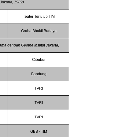
Jakarta, 1982)
i
Teater Tertutup TIM
Graha Bhakti Budaya
sama dengan Geothe Institut Jakarta)
Cibubur
Bandung
TVRI
TVRI
TVRI
GBB - TIM