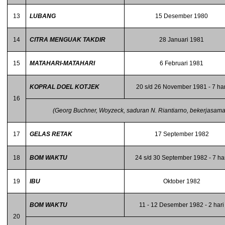
13
LUBANG
15 Desember 1980
14
CITRA MENGUAK TAKDIR
28 Januari 1981
15
MATAHARI-MATAHARI
6 Februari 1981
KOPRAL DOEL KOTJEK
20 s/d 26 November 1981 - 7 har
16
(Georg Buchner, Woyzeck, saduran N. Riantiarno, bekerjasama 
17
GELAS RETAK
17 September 1982
18
BOM WAKTU
24 s/d 30 September 1982 - 7 ha
19
IBU
Oktober 1982
BOM WAKTU
11 - 12 Desember 1982 - 2 hari
20