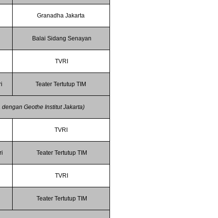
Granadha Jakarta
Balai Sidang Senayan
TVRI
i
Teater Tertutup TIM
dengan Geothe Institut Jakarta)
TVRI
ri
Teater Tertutup TIM
TVRI
Teater Tertutup TIM