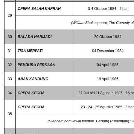
OPERA SALAH KAPRAH
3-4 Oktober 1984 - 2 hari
29
(William Shakespeare, The Comedy of 
30
BALADA HARIJADI
20 Oktober 1984
31
TIGA MERPATI
04 Desember 1984
32
PEMBURU PERKASA
04 April 1985
33
ANAK KANDUNG
19 April 1985
34
OPERA KECOA
27 Juli s/d 11 Agustus 1985 - 16 ha
OPERA KECOA
23 - 24 - 25 Agustus 1985 - 3 har
35
(Diancam bom lewat telepon. Gedung Rumentang Sian