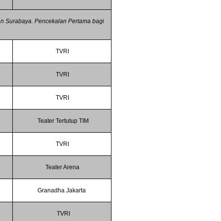
dan Surabaya. Pencekalan Pertama bagi
TVRI
TVRI
TVRI
i
Teater Tertutup TIM
TVRI
Teater Arena
Granadha Jakarta
TVRI