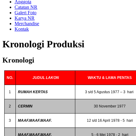
Anggota
Catatan NR
Galeri Foto
Karya NR
Merchandise
Kontak
Kronologi Produksi
Kronologi
NO.
JUDUL LAKON
WAKTU & LAMA PENTAS
1
RUMAH KERTAS
3 s/d 5 Agustus 1977 – 3 hari
2
CERMIN
30 November 1977
3
MAAF.MAAF.MAAF.
12 s/d 16 April 1978 - 5 hari
MAAF.MAAF.MAAF.
5 - 6 Mei 1978 - 2 hari