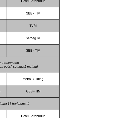
Hotel Borobudur
i
GBB - TIM
TVRI
Setneg RI
GBB - TIM
n Parliament)
ua polisi, selama 2 malam)
Metro Building
i
GBB - TIM
ama 16 hari pentas)
Hotel Borobudur