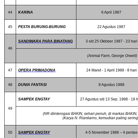
44
KARINA
6 April 1987
45
PESTA BURUNG-BURUNG
22 Agustus 1987
SANDIWARA PARA BINATANG
3 s/d 25 Oktober 1987 - 23 hari
46
(Animal Farm, George Orwell)
47
OPERA PRIMADONA
24 Maret - 1 April 1988 - 8 hari
48
DUNIA FANTASI
8 Agustus 1988
SAMPEK ENGTAY
27 Agustus s/d 13 Sep. 1988 - 18 h
49
(NR diinterogasi BAKIN, sehari penuh, di markas BAKIN
(Karya N. Riantiarno, kemudian paling serin
50
SAMPEK ENGTAY
4-5 November 1988 – 4 pentas