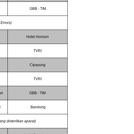
GBB - TIM
Errors)
Hotel Horison
TVRI
Cipayung
TVRI
ri
GBB - TIM
i
Bandung
g disterilkan aparat)