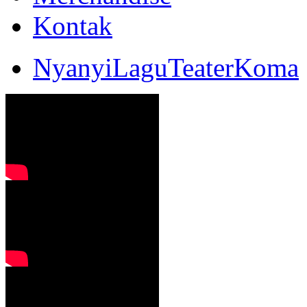
Kontak
NyanyiLaguTeaterKoma